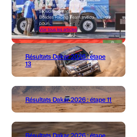
nouvelle fois traversé l’Arabie
saoudite, durant laquelle
Bolides Racing Team a vécu
pour…
Voir tous les articles
Résultats Dakar 2026 : étape
13
Résultats Dakar 2026 : étape 11
Résultats Dakar 2026 : étape