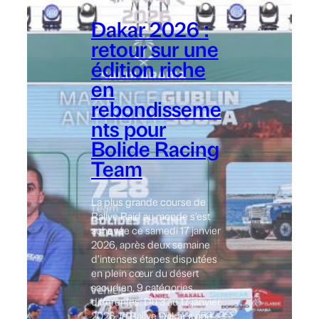
Dakar 2026 :
retour sur une
édition riche
en
rebondisseme
nts pour
Bolide Racing
Team
La plus grande course de
Rallye Raid au monde s’est
achevée ce samedi 17 janvier
2026, après deux semaine
d’intenses étapes disputées
en plein cœur du désert
saoudien, 9 catégories
différentes. Du 3 au 17 janvier
2026, le Rallye Dakar a une