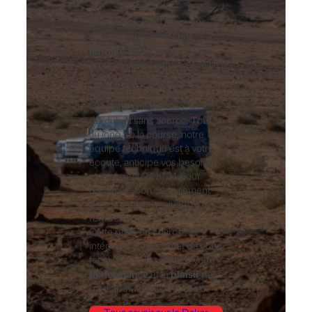
Bolides Racing Team vous
propose également une
formule 360°
: notre équipe
organise votre arrivée et veille
à ce que chaque transition,
billet d’avion, transferts,
installation en bivouac, se
déroulent sans accroc. Tout
au long de la course, notre
équipe technique est à votre
écoute, anticipe vos besoins
et intervient 24 h/24 pour
garantir le bon déroulement
de votre épreuve, jusqu’à la
remise des récompenses.
Cette prise en charge
intégrale vous permet de vous
focaliser sur l’essentiel : votre
performance
plaisir
et le
de
participer au Dakar Classic.