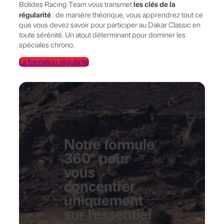
les clés de la
Bolides Racing Team
vous transmet
régularité
: de manière théorique, vous apprendrez tout ce
que vous devez savoir pour participer au Dakar Classic en
toute sérénité. Un atout déterminant pour dominer les
spéciales chrono.
La formation régularité
Notre formule
360° pour
vous
concentrer
uniquement
sur l’essentiel